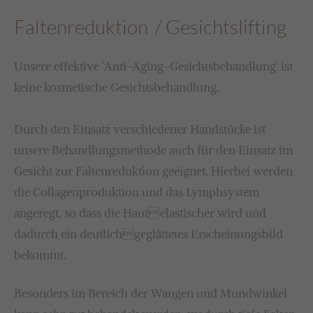
Lorem ipsum dolor sit amet:
Faltenreduktion / Gesichtslifting
24h
Unsere effektive ´Anti-Aging-Gesichtsbehandlung´ ist
/ 365days
keine kosmetische Gesichtsbehandlung.
Durch den Einsatz verschiedener Handstücke ist
We offer support for our customers
unsere Behandlungsmethode auch für den Einsatz im
Mon - Fri 8:00am - 5:00pm
(GMT +1)
Gesicht zur Faltenreduktion geeignet. Hierbei werden
Get in touch
die Collagenproduktion und das Lymphsystem
angeregt, so dass die Hautelastischer wird und
Cybersteel Inc.
dadurch ein deutlichgeglättetes Erscheinungsbild
376-293 City Road, Suite 600
bekommt.
San Francisco, CA 94102
Besonders im Bereich der Wangen und Mundwinkel